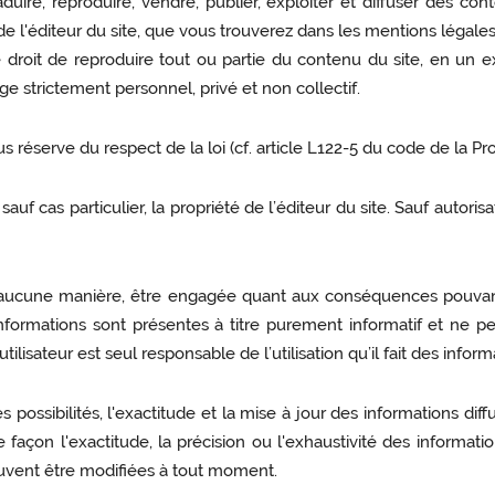
duire, reproduire, vendre, publier, exploiter et diffuser des cont
e de l'éditeur du site, que vous trouverez dans les mentions légales
r le droit de reproduire tout ou partie du contenu du site, en u
ge strictement personnel, privé et non collectif.
ous réserve du respect de la loi (cf. article L122-5 du code de la Pro
auf cas particulier, la propriété de l’éditeur du site. Sauf autoris
n aucune manière, être engagée quant aux conséquences pouvant ré
 informations sont présentes à titre purement informatif et ne
isateur est seul responsable de l’utilisation qu’il fait des informa
s possibilités, l'exactitude et la mise à jour des informations di
façon l'exactitude, la précision ou l'exhaustivité des informatio
euvent être modifiées à tout moment.