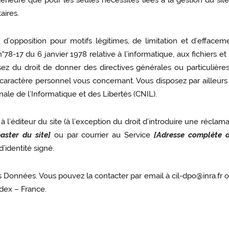
térieure que pour les seules nécessités liées à la gestion du si
aires.
on, d’opposition pour motifs légitimes, de limitation et d’effa
78-17 du 6 janvier 1978 relative à l’informatique, aux fichiers et 
 du droit de donner des directives générales ou particulières r
ractère personnel vous concernant. Vous disposez par ailleurs d
ale de l’Informatique et des Libertés (CNIL).
 l’éditeur du site (à l’exception du droit d’introduire une réclam
ster du site]
ou par courrier au Service
[Adresse complète d
identité signé.
Données. Vous pouvez la contacter par email à cil-dpo@inra.fr o
dex – France.