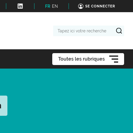
FR
EN
SE CONNECTER
Tapez
ici
votre
recherche
Toutes les rubriques
n